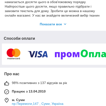
намагається досягти цього в обов'язковому порядку.
Найпростіше цього досягти, якщо правильно підібрати і
замовити текстиль для дому. Зробити це можна в нашому
онлайн магазині. У нас ви знайдете величезний вибір тканин
та текстильних предметів інтер'єру - все, що знадобиться для
Показати все
облаштування будинку або квартири.
Найякісніший текстиль для дому - наш інтернет-магазин
пропонує безліч варіантів
Способи оплати
Зараз всі покупки здійснюються набагато простіше, ніж
раніше. Тепер не потрібно їздити за кордон або по місту в
пошуках потрібних речей, потрібного розміру, кольору. Всього
декілька хвилин потрібно для того, щоб вибрати і купити
текстиль для дому в нашому інтернет-магазині.
Ось невеликий список того, що можна замовити у нас:
- Тканини для пошиття постільної білизни. Якщо потрібно
Про нас
щось ексклюзивне або з нестандартними розмірами, то
правильним варіантом стане індивідуальний пошив. А якісні
98% позитивних з 137 відгуків за рік
красиві тканини ви знайдете у нас.
- Турецька постільна білизна. Білизна з Туреччини
Працює з 13.04.2010
користується дуже високим попитом. Це викликано не
тільки досить привабливою ціною. Головне тут – якість.
м. Суми
Неймовірно красиві тканини з чітким малюнком, який не
пр.Перемоги,147 , Суми, Україна