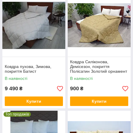
Ковдра Силіконова,
Ковдра пухова, Зимова,
Демісезон, покриття
покриття Батист
Полісатин Золотий орнамент
В наявності
В наявності
9 490
900
₴
₴
Купити
Купити
Топ продажів