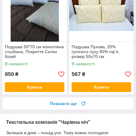
Подушка 50*70 см конопляна
Подушка Пухова, 20%
стьобана, Покриття Сатин
гусячого пуху 80% пір'я,
Білий
розмір 50х70 см
В наявності
В наявності
850
567
₴
₴
Купити
Купити
Показати ще
Текстильна компанія "Чарівна ніч"
Затишок в домі – понад усе. Тому кожна господиня