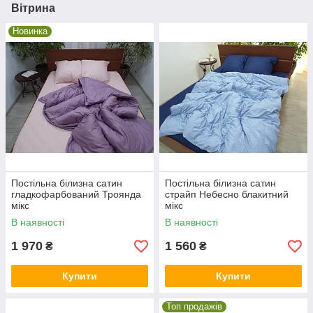
Вітрина
Новинка
Постільна білизна сатин
Постільна білизна сатин
гладкофарбований Троянда
страйп Небесно блакитний
мікс
мікс
В наявності
В наявності
1 970
1 560
₴
₴
Купити
Купити
Топ продажів