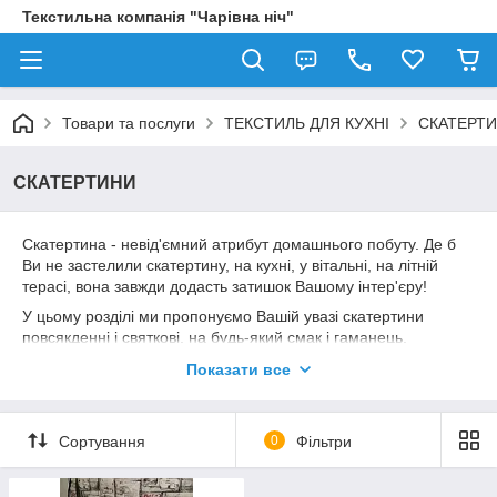
Текстильна компанія "Чарівна ніч"
Товари та послуги
ТЕКСТИЛЬ ДЛЯ КУХНІ
СКАТЕРТ
СКАТЕРТИНИ
Скатертина - невід'ємний атрибут домашнього побуту. Де б
Ви не застелили скатертину, на кухні, у вітальні, на літній
терасі, вона завжди додасть затишок Вашому інтер'єру!
У цьому розділі ми пропонуємо Вашій увазі скатертини
повсякденні і святкові, на будь-який смак і гаманець.
Натуральні і синтетичні, круглі, овальні та прямокутні - вибір
Показати все
за Вами!
Сортування
0
Фільтри