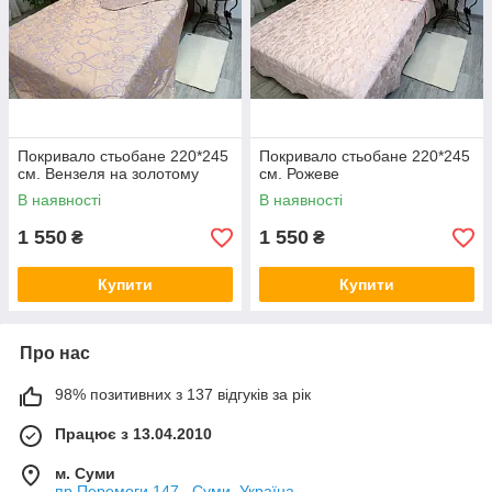
Покривало стьобане 220*245
Покривало стьобане 220*245
см. Вензеля на золотому
см. Рожеве
В наявності
В наявності
1 550
1 550
₴
₴
Купити
Купити
Про нас
98% позитивних з 137 відгуків за рік
Працює з 13.04.2010
м. Суми
пр.Перемоги,147 , Суми, Україна