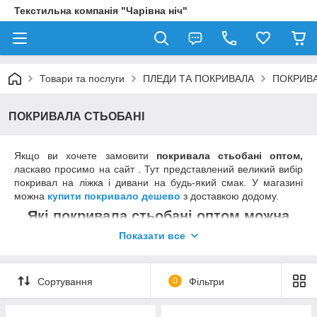
Текстильна компанія "Чарівна ніч"
Товари та послуги
ПЛЕДИ ТА ПОКРИВАЛА
ПОКРИВА
ПОКРИВАЛА СТЬОБАНІ
Якщо ви хочете замовити
покривала стьобані оптом,
ласкаво просимо на сайт . Тут представлений великий вибір
покривал на ліжка і дивани на будь-який смак. У магазині
можна
купити покривало дешево
з доставкою додому.
Які покривала стьобані оптом можна
купити?
Показати все
Для початку розберемося, що таке стьобане покривало? Так
називають вироби з двох або більше шарів тканини,
Сортування
0
Фільтри
прострочені в різних місцях. Між шарами тканини
укладається наповнювач. Найчастіше це синтепон (бувають і
інші варіанти). Завдяки прострочки наповнювач не