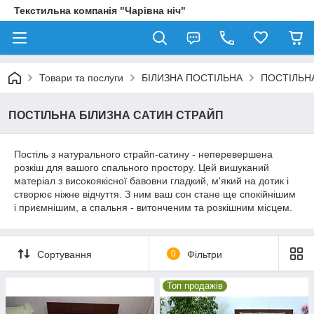
Текстильна компанія "Чарівна ніч"
Товари та послуги
БІЛИЗНА ПОСТІЛЬНА
ПОСТІЛЬН
ПОСТІЛЬНА БІЛИЗНА САТИН СТРАЙП
Постіль з натурального страйп-сатину - неперевершена
розкіш для вашого спального простору. Цей вишуканий
матеріал з високоякісної бавовни гладкий, м'який на дотик і
створює ніжне відчуття. З ним ваш сон стане ще спокійнішим
і приємнішим, а спальня - витонченим та розкішним місцем.
Сортування
0
Фільтри
Топ продажів