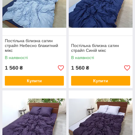
Постільна білизна сатин
страйп Небесно блакитний
Постільна білизна сатин
мікс
страйп Синій мікс
В наявності
В наявності
1 560
1 560
₴
₴
Купити
Купити