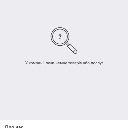
компактність - виріб в діаметрі 150 см зручно
згортається в компактний валик, не займає багато
місця в пляжній сумці або рюкзаку;
гігроскопічність - килимок відмінно вбирає вологу і в
той же час швидко сохне.
Інтернет-магазин "Чарівна ніч" пропонує Вашій увазі широкий
асортимент всіляких пляжних килимків і покривал на будь-
який смак. Ми працюємо для Вас!
У компанії поки немає товарів або послуг
Про нас