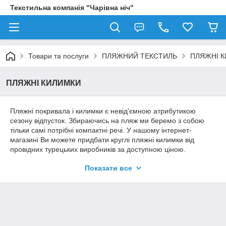
Текстильна компанія "Чарівна ніч"
Товари та послуги
ПЛЯЖНИЙ ТЕКСТИЛЬ
ПЛЯЖНІ 
ПЛЯЖНІ КИЛИМКИ
Пляжні покривала і килимки є невід'ємною атрибутикою
сезону відпусток. Збираючись на пляж ми беремо з собою
тільки самі потрібні компактні речі. У нашому інтернет-
магазині Ви можете придбати круглі пляжні килимки від
провідних турецьких виробників за доступною ціною.
Різноманітність забарвлень порадує кожного!
Показати все
Переваги пляжного килимка:
гіпоалергенність - матеріал не викликає подразнень
та алергічних реакцій;
натуральність - килимок виготовлений з 100%
бавовни;