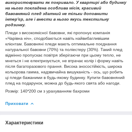
використовувати як покривало. У квартирі або будинку
на нього покладена особлива місія, красивий
бавовняний плед здатний не тільки доповнити
інтер'єр, але і внести в нього якусь текстильну
родзинку.
Пледи з високоякісної бавовни, які пропонує компанія
«Чарівна ніч», сподобаються навіть найвибагливішим
клієнтам. Бавовняні пледи мають оптимальне поєднання
натуральної бавовни (70%) та поліестеру (30%). Такий плед
відмінно пропускає повітря зберігаючи при цьому тепло, не
мнеться і не електризується, не втрачає колір і форму навіть
після багаторазового прання. Висока зносостійкість, широка
кольорова гамма, надзвичайна вишуканість - ось, що робить
ці пледи бажаними в будь-якому будинку. Купити бавовняний
плед на подарунок, можна до будь-якого свята або нагоди.
Розмір: 140*200 см з урахуванням бахроми
Приховати
Характеристики