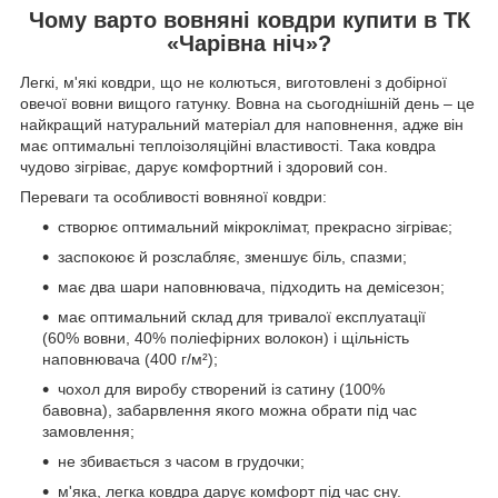
Чому варто вовняні ковдри купити в ТК
«Чарівна ніч»?
Легкі, м'які ковдри, що не колються, виготовлені з добірної
овечої вовни вищого гатунку. Вовна на сьогоднішній день – це
найкращий натуральний матеріал для наповнення, адже він
має оптимальні теплоізоляційні властивості. Така ковдра
чудово зігріває, дарує комфортний і здоровий сон.
Переваги та особливості вовняної ковдри:
створює оптимальний мікроклімат, прекрасно зігріває;
заспокоює й розслабляє, зменшує біль, спазми;
має два шари наповнювача, підходить на демісезон;
має оптимальний склад для тривалої експлуатації
(60% вовни, 40% поліефірних волокон) і щільність
наповнювача (400 г/м²);
чохол для виробу створений із сатину (100%
бавовна), забарвлення якого можна обрати під час
замовлення;
не збивається з часом в грудочки;
м'яка, легка ковдра дарує комфорт під час сну.