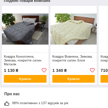
Подібні товари компанії
Ковдра Конопляна,
Ковдра Вовняна, Зимова,
Ковд
Зимова, покриття сатин
покриття сатин Хлоя
покр
Металік
1 130
1 340
710
₴
₴
Купити
Купити
Про нас
98% позитивних з 137 відгуків за рік