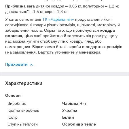
Приблизна вага дитячої ковдри – 0,65 кг, полуторної – 1.2 кг,
двоспальної – 1,5 кг, євро –1,8 кг.
У каталозі компанії
ТК «Чарівна ніч»
представлені якісні,
сертифіковані ковдри різних розмірів, щільності, матеріалу й
забарвлення чохла. Окрім того, що пропонується
ковдра
вовняна, ціна
якої прийнятна й залежить від розміру, ще у
нас можна купити стьобану літню ковдру, плед або
наматрацник. Відшиваємо й такі вироби стандартних розмірів
і на замовлення. Вартість уточнюйте у менеджера.
Приховати
Характеристики
Основні
Виробник
Чарівна Ніч
Країна виробник
Україна
Колір
Білий
Ступінь теплоти
Особливо тепле