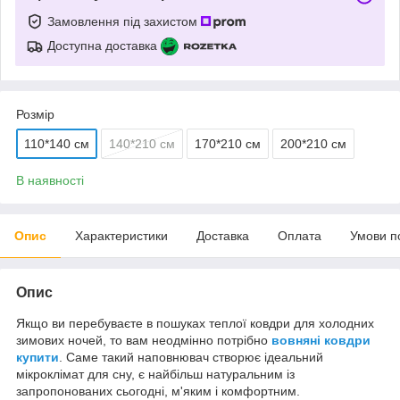
Замовлення під захистом
Доступна доставка
Розмір
110*140 см
140*210 см
170*210 см
200*210 см
В наявності
Опис
Характеристики
Доставка
Оплата
Умови п
Опис
Якщо ви перебуваєте в пошуках теплої ковдри для холодних
зимових ночей, то вам неодмінно потрібно
вовняні ковдри
купити
. Саме такий наповнювач створює ідеальний
мікроклімат для сну, є найбільш натуральним із
запропонованих сьогодні, м'яким і комфортним.