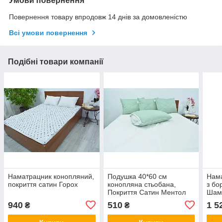
Умови повернення
Повернення товару впродовж 14 днів за домовленістю
Всі умови повернення
Подібні товари компанії
Наматрацник конопляний,
Подушка 40*60 см
Нам
покриття сатин Горох
конопляна стьобана,
з бо
Покриття Сатин Ментол
Шам
940
510
1 5
₴
₴