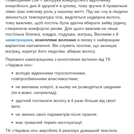
Повноцінний сон – запорука комфортного відпочинку,
енергійного дня й здоров'я в цілому, тому зручне й правильне
ліжко грає ключову роль у нашому житті. Під час сну в людини
змінюється температура тіла, виділяться надмірна волога,
тому важливо, щоб постіль була здатна вбирати зайву рідину,
створюючи комфортні умови. Для цього важливі не лише
постільна білизна, ковдра, подушка, матрац. Вагомим є й
наматрацник
, конопляне волокно
в якому є найкращим
варіантом наповнення. Він служить чохлом, що захищає
матрац, коригує його недоліки, вбирає вологу.
Переваги наматрацника з конопляних волокон від ТК
«Чарівна ніч»:
володіє відмінними гігроскопічними,
повітрообмінними властивостями;
не викликає алергії, в ньому не розводяться шкідники
(як в вовні, наприклад);
здатний поглинати вологу в 4 рази більше від своєї
ваги;
не змінює своїх параметрів після прання;
має тривалий термін експлуатації.
ТК «Чарівна ніч» виробляє й реалізує домашній текстиль