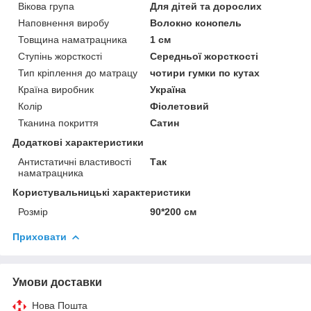
Вікова група
Для дітей та дорослих
Наповнення виробу
Волокно конопель
Товщина наматрацника
1 см
Ступінь жорсткості
Середньої жорсткості
Тип кріплення до матрацу
чотири гумки по кутах
Країна виробник
Україна
Колір
Фіолетовий
Тканина покриття
Сатин
Додаткові характеристики
Антистатичні властивості
Так
наматрацника
Користувальницькі характеристики
Розмір
90*200 см
Приховати
Умови доставки
Нова Пошта