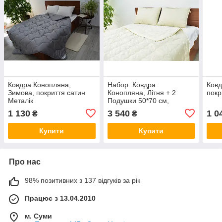
Ковдра Конопляна,
Набор: Ковдра
Ковд
Зимова, покриття сатин
Конопляна, Літня + 2
покр
Металік
Подушки 50*70 см,
Шампань
1 130
3 540
1 0
₴
₴
Купити
Купити
Про нас
98% позитивних з 137 відгуків за рік
Працює з 13.04.2010
м. Суми