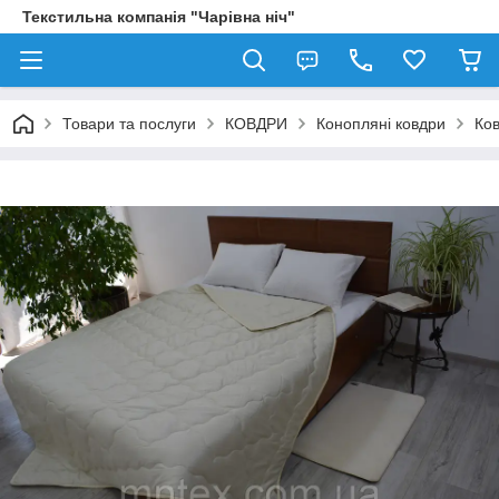
Текстильна компанія "Чарівна ніч"
Товари та послуги
КОВДРИ
Конопляні ковдри
Ков