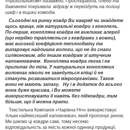
«прихильником» назавжди. Простирадла, пледи та
бавовняні покривала відразу ж перейдуть на полиці
шаф і в ящики комодів.
Сьогодні на ринку ковдр Ви навряд чи знайдете
щось краще, ніж натуральні ковдри з конопель.
По-перше, конопляна ковдра не викликає алергії
(що нерідко трапляється з ковдрами з вовни),
має високий коефіцієнт теплообміну та
випаровує надлишок вологи, що не до снаги
силіконовим, або іншим ковдрам зі штучним
наповнювачем. Конопляна ковдра легка і не
прилипає до тіла. У натуральних конопляних
волокнах ніколи не заведуться кліщі й не
стануть розвиватися мікроорганізми. Також
вони не мають запаху. Ну і в додаток до всього
вона дуже красива, і Ви можете
використовувати її навіть без підковдри, тим
більше, що її можна прати.
Текстильна Компанія «Чарівна Ніч» використовує
тільки найякісніший наповнювач, який пропонує ринок.
Ми шиємо ці ковдри самі, тому несемо
відповідальність за якість кожної одиниці продукції.