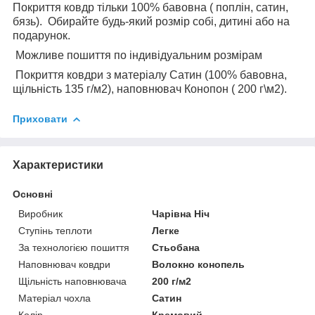
Покриття ковдр тільки 100% бавовна ( поплін, сатин,
бязь). Обирайте будь-який розмір собі, дитині або на
подарунок.
Можливе пошиття по індивідуальним розмірам
Покриття ковдри з матеріалу Сатин (100% бавовна,
щільність 135 г/м2), наповнювач Конопон ( 200 г\м2).
Приховати
Характеристики
Основні
Виробник
Чарівна Ніч
Ступінь теплоти
Легке
За технологією пошиття
Стьобана
Наповнювач ковдри
Волокно конопель
Щільність наповнювача
200 г/м2
Матеріал чохла
Сатин
Колір
Кремовий