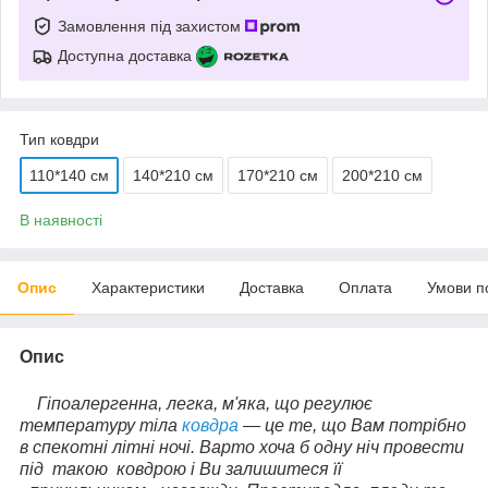
Замовлення під захистом
Доступна доставка
Тип ковдри
110*140 см
140*210 см
170*210 см
200*210 см
В наявності
Опис
Характеристики
Доставка
Оплата
Умови п
Опис
Гіпоалергенна, легка, м'яка, що регулює
температуру тіла
ковдра
— це те, що Вам потрібно
в спекотні літні ночі. Варто хоча б одну ніч провести
під такою ковдрою і Ви залишитеся її