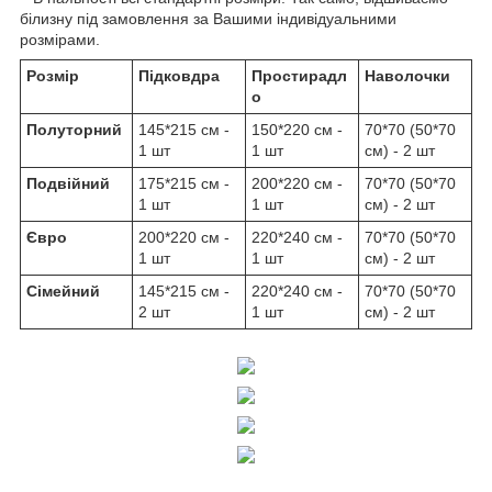
білизну під замовлення за Вашими індивідуальними
розмірами.
Розмір
Підковдра
Простирадл
Наволочки
о
Полуторний
145*215 см -
150*220 см -
70*70 (50*70
1 шт
1 шт
см) - 2 шт
Подвійний
175*215 см -
200*220 см -
70*70 (50*70
1 шт
1 шт
см) - 2 шт
Євро
200*220 см -
220*240 см -
70*70 (50*70
1 шт
1 шт
см) - 2 шт
Сімейний
145*215 см -
220*240 см -
70*70 (50*70
2 шт
1 шт
см) - 2 шт