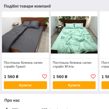
Подібні товари компанії
Постільна білизна сатин
Постільна білизна сатин
Пост
страйп Граніт
страйп М'ята
стра
1 560
1 560
1 5
₴
₴
Купити
Купити
Про нас