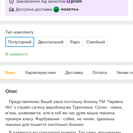
Замовлення під захистом
Доступна доставка
Тип комплекту
Полуторний
Двоспальний
Євро
Сімейний
В наявності
Опис
Характеристики
Доставка
Оплата
Умови п
Опис
Представляємо Вашій увазі постільну білизну ТМ "Чарівна
Ніч" з страйп-сатину виробництва Туреччина. Сатин - ніжна,
м'яка, шовковиста, але в той же час дуже міцна тканина
преміум класу.
Фарбування - стійке, не линяє. Ідеальна
тканина для пошиття постільної білизни.
В наявності всі стандартні розміри. Так само, відшиваємо