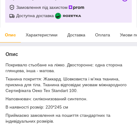
Замовлення під захистом
Доступна доставка
Опис
Характеристики
Доставка
Оплата
Умови п
Опис
Покривало стьобане на ліжко. Двостороннє: одна сторона
глянцева, інша - матова.
Тканина покриття: Жаккард. Шовковиста і м'яка тканина,
приємна для тіла. Тканина відповідає умовам міжнародного
Сертифіката Оеко Tex Standart 100.
Наповнювач: силіконизований синтепон.
В наявності розмір: 220*245 см
Приймаємо замовлення на пошиття стандартних та
індивідуальних розмірів.