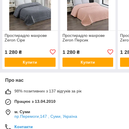
Простирадло махрове
Простирадло махрове
Про
Zeron Сіре
Zeron Персик
Zer
1 280
1 280
1 2
₴
₴
Купити
Купити
Про нас
98% позитивних з 137 відгуків за рік
Працює з 13.04.2010
м. Суми
пр.Перемоги,147 , Суми, Україна
Контакти