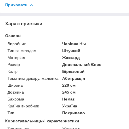
Приховати
Характеристики
Основні
Виробник
Чарівна Ніч
Тип за складом
Штучний
Матеріал
Жаккард
Розмір
Двоспальний Євро
Колір
Бірюзовий
Тематика декору, малюнка
Абстракція
Ширина
220 см
Довжина
245 см
Бахрома
Немає
Країна виробник
Україна
Тип
Покривало
Користувальницькі характеристики
Тип тканини
Жаккард