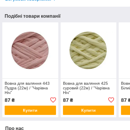
Подібні товари компанії
Вовна для валяння 443
Вовна для валяння 425
Вовн
Пудра (22м) / "Чарівна
суровий (22м) / "Чарівна
Біли
Ніч"
Ніч"
87
87
87
₴
₴
Купити
Купити
Про нас