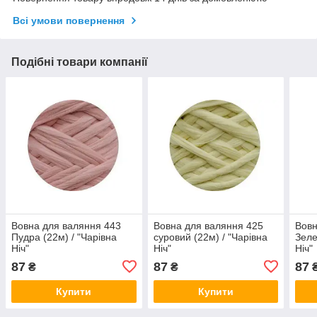
Всі умови повернення
Подібні товари компанії
Вовна для валяння 443
Вовна для валяння 425
Вовн
Пудра (22м) / "Чарівна
суровий (22м) / "Чарівна
Зеле
Ніч"
Ніч"
Ніч"
87
87
87
₴
₴
Купити
Купити