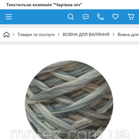
Текстильна компанія "Чарівна ніч"
Товари та послуги
ВОВНА ДЛЯ ВАЛЯННЯ
Вовна для