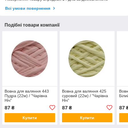
Всі умови повернення
Подібні товари компанії
Вовна для валяння 443
Вовна для валяння 425
Вовн
Пудра (22м) / "Чарівна
суровий (22м) / "Чарівна
Біли
Ніч"
Ніч"
87
87
87
₴
₴
Купити
Купити