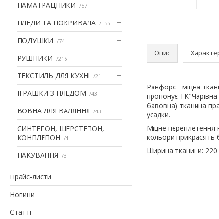
НАМАТРАЦНИКИ
57
ПЛЕДИ ТА ПОКРИВАЛА
155
ПОДУШКИ
74
Опис
Характе
РУШНИКИ
215
ТЕКСТИЛЬ ДЛЯ КУХНІ
21
Ранфорс - міцна ткан
ІГРАШКИ З ПЛЕДОМ
43
пропонує ТК"Чарівна 
бавовна) тканина пра
ВОВНА ДЛЯ ВАЛЯННЯ
43
усадки.
Міцне переплетення н
СИНТЕПОН, ШЕРСТЕПОН,
кольори прикрасять б
КОНПЛЕПОН
4
Ширина тканини: 220 с
ПАКУВАННЯ
3
Прайс-листи
Новини
Статті