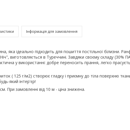
ристики
Інформація для замовлення
ина, яка ідеально підходить для пошиття постільної білизни. Ран
Ніч", виготовляється в Туреччині. Завдяки своєму складу (30% П
ктична у використанні: добре переносить прання, легко прасуєть
иток ( 125 г/м2) створює гладку і приємну до тіла поверхню ткани
удь-який інтер'єр!
м. При замовленні від 10 м - ціна знижена.