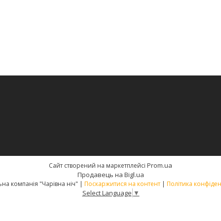
Prom.ua
Сайт створений на маркетплейсі
Продавець на Bigl.ua
Текстильна компанія "Чарівна ніч" |
Поскаржитися на контент
|
Політика конфіден
Select Language
▼