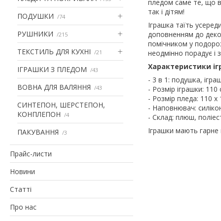
пледом саме те, що ва
так і дітям!
ПОДУШКИ
74
Іграшка таїть усеред
РУШНИКИ
доповненням до декор
215
помічником у подорожа
ТЕКСТИЛЬ ДЛЯ КУХНІ
21
неодмінно порадує і з
Характеристики іг
ІГРАШКИ З ПЛЕДОМ
43
- 3 в 1: подушка, ігра
ВОВНА ДЛЯ ВАЛЯННЯ
43
- Розмір іграшки: 110
- Розмір пледа: 110 x
СИНТЕПОН, ШЕРСТЕПОН,
- Наповнювач: силіко
КОНПЛЕПОН
4
- Склад: плюш, поліе
Іграшки мають гарне 
ПАКУВАННЯ
3
Прайс-листи
Новини
Статті
Про нас