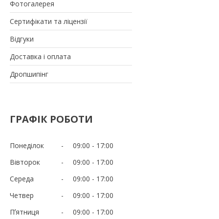
Фотогалерея
Сертифікати та ліцензії
Відгуки
Доставка і оплата
Дропшипінг
ГРАФІК РОБОТИ
Понеділок
09:00
17:00
Вівторок
09:00
17:00
Середа
09:00
17:00
Четвер
09:00
17:00
Пʼятниця
09:00
17:00