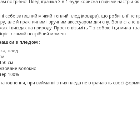
м потрібно! Плед-іграшка 3 в 1 буде корисна і підніме настрій я
ині себе затишний м'який теплий плед (ковдра), що робить її не п
у, але й практичним і зручним аксесуаром для сну. Вона стане
х і виїздах на природу. Просто візьміть її з собою і ця мила тв
ігріє в самий потрібний момент.
рашки з пледом :
шка, плед
 см
 150 см
нізоване волокно
стер 100%
наповнення, при вийманні з них пледа не втрачають своєї форми