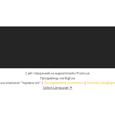
Prom.ua
Сайт створений на маркетплейсі
Продавець на Bigl.ua
Текстильна компанія "Чарівна ніч" |
Поскаржитися на контент
|
Політика конфіден
Select Language
▼