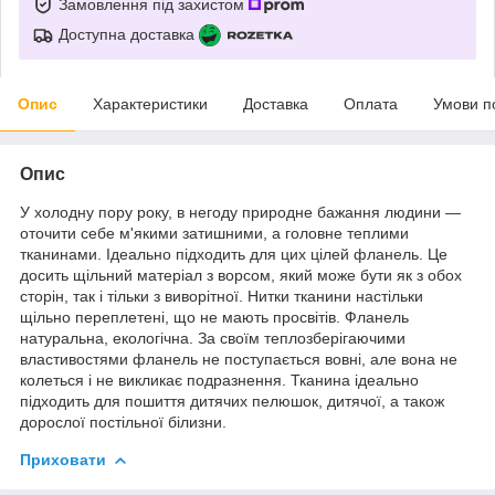
Замовлення під захистом
Доступна доставка
Опис
Характеристики
Доставка
Оплата
Умови п
Опис
У холодну пору року, в негоду природне бажання людини ―
оточити себе м'якими затишними, а головне теплими
тканинами. Ідеально підходить для цих цілей фланель. Це
досить щільний матеріал з ворсом, який може бути як з обох
сторін, так і тільки з виворітної. Нитки тканини настільки
щільно переплетені, що не мають просвітів. Фланель
натуральна, екологічна. За своїм теплозберігаючими
властивостями фланель не поступається вовні, але вона не
колеться і не викликає подразнення. Тканина ідеально
підходить для пошиття дитячих пелюшок, дитячої, а також
дорослої постільної білизни.
Приховати