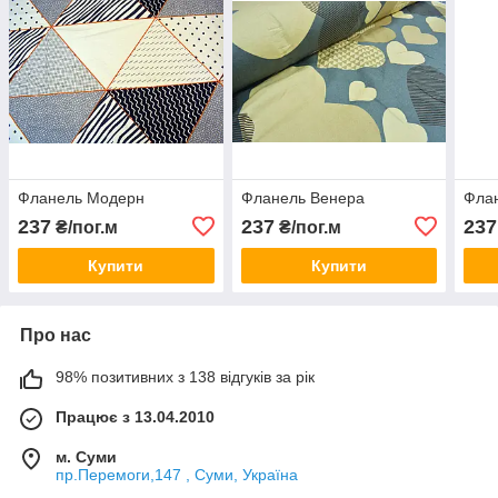
Фланель Модерн
Фланель Венера
Флан
237
237
237
₴/пог.м
₴/пог.м
Купити
Купити
Про нас
98% позитивних з 138 відгуків за рік
Працює з 13.04.2010
м. Суми
пр.Перемоги,147 , Суми, Україна