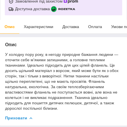
Замовлення під захистом
Доступна доставка
Опис
Характеристики
Доставка
Оплата
Умови п
Опис
У холодну пору року, в негоду природне бажання людини ―
оточити себе м'якими затишними, а головне теплими
тканинами. Ідеально підходить для цих цілей фланель. Це
досить щільний матеріал з ворсом, який може бути як з обох
сторін, так і тільки з виворітної. Нитки тканини настільки
щільно переплетені, що не мають просвітів. Фланель
натуральна, екологічна. За своїм теплозберігаючими
властивостями фланель не поступається вовні, але вона не
колеться і не викликає подразнення. Тканина ідеально
підходить для пошиття дитячих пелюшок, дитячої, а також
дорослої постільної білизни.
Приховати