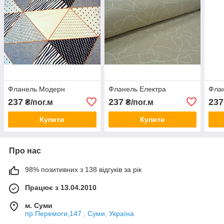
Фланель Модерн
Фланель Електра
Фла
237
237
237
₴/пог.м
₴/пог.м
Купити
Купити
Про нас
98% позитивних з 138 відгуків за рік
Працює з 13.04.2010
м. Суми
пр.Перемоги,147 , Суми, Україна