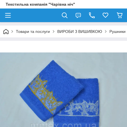
Текстильна компанія "Чарівна ніч"
Товари та послуги
ВИРОБИ З ВИШИВКОЮ
Рушники 