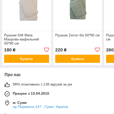
Рушник GM Meta
Рушник Zeron б/к 50*90 см
Рушн
Махрово-вафельний
см
50*90 см
180
220
260
₴
₴
Купити
Купити
Про нас
98% позитивних з 138 відгуків за рік
Працює з 13.04.2010
м. Суми
пр.Перемоги,147 , Суми, Україна