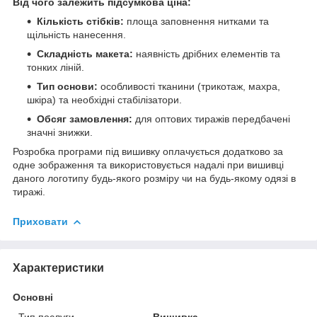
Від чого залежить підсумкова ціна:
Кількість стібків:
площа заповнення нитками та
щільність нанесення.
Складність макета:
наявність дрібних елементів та
тонких ліній.
Тип основи:
особливості тканини (трикотаж, махра,
шкіра) та необхідні стабілізатори.
Обсяг замовлення:
для оптових тиражів передбачені
значні знижки.
Розробка програми під вишивку оплачується додатково за
одне зображення та використовується надалі при вишивці
даного логотипу будь-якого розміру чи на будь-якому одязі в
тиражі.
Приховати
Характеристики
Основні
Тип послуги
Вишивка