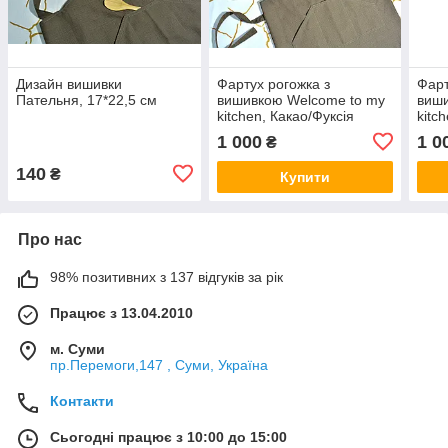
Дизайн вишивки
Фартух рогожка з
Фарт
Пательня, 17*22,5 см
вишивкою Welcome to my
виши
kitchen, Какао/Фуксія
kitc
1 000
1 0
₴
140
₴
Купити
Про нас
98% позитивних з 137 відгуків за рік
Працює з 13.04.2010
м. Суми
пр.Перемоги,147 , Суми, Україна
Контакти
Сьогодні працює з 10:00 до 15:00