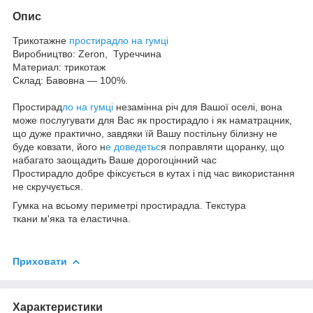
Опис
Трикотажне
простирадло на гумці
Виробництво: Zeron, Туреччина
Материал: трикотаж
Склад: Бавовна — 100%.
Простирад
ло на гумці
незамінна річ для Вашої оселі, вона
може послугувати для Вас як простирадло і як наматрацник,
що дуже практично, завдяки їй Вашу постільну білизну не
буде ковзати, його н
е доведетьс
я поправляти щоранку, що
набагато заощадить Ваше дорогоцінний час
Простирадло добре фіксується в кутах і під час використання
не скручується.
Гумка на всьому периметрі простирадла. Текстура
ткани м'яка та еластична.
Приховати
Характеристики