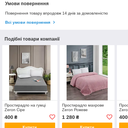
Умови повернення
Повернення товару впродовж 14 днів за домовленістю
Всі умови повернення
Подібні товари компанії
Простирадло на гумці
Простирадло махрове
Прос
Zeron Сіре
Zeron Рожеве
Zero
400
1 280
400
₴
₴
Купити
Купити