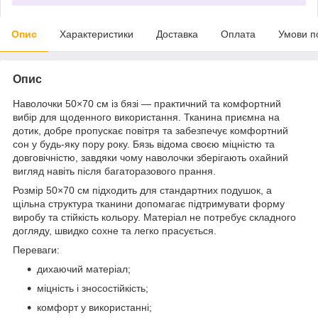
Опис
Характеристики
Доставка
Оплата
Умови п
Опис
Наволочки 50×70 см із бязі — практичний та комфортний
вибір для щоденного використання. Тканина приємна на
дотик, добре пропускає повітря та забезпечує комфортний
сон у будь-яку пору року. Бязь відома своєю міцністю та
довговічністю, завдяки чому наволочки зберігають охайний
вигляд навіть після багаторазового прання.
Розмір 50×70 см підходить для стандартних подушок, а
щільна структура тканини допомагає підтримувати форму
виробу та стійкість кольору. Матеріал не потребує складного
догляду, швидко сохне та легко прасується.
Переваги:
дихаючий матеріал;
міцність і зносостійкість;
комфорт у використанні;