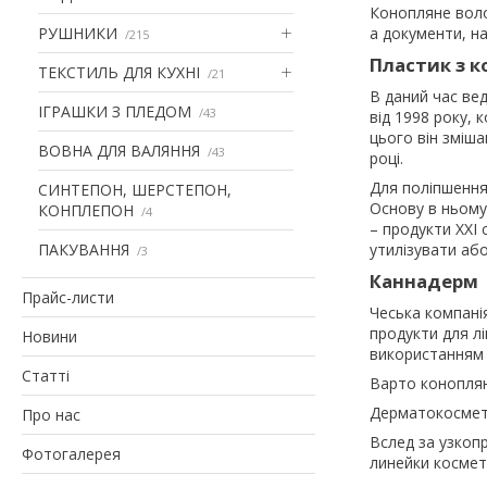
Конопляне воло
РУШНИКИ
а документи, на
215
Пластик з 
ТЕКСТИЛЬ ДЛЯ КУХНІ
21
В даний час ве
ІГРАШКИ З ПЛЕДОМ
43
від 1998 року, 
цього він зміш
ВОВНА ДЛЯ ВАЛЯННЯ
43
році.
Для поліпшення
СИНТЕПОН, ШЕРСТЕПОН,
Основу в ньому,
КОНПЛЕПОН
4
– продукти XXI 
ПАКУВАННЯ
утилізувати або
3
Каннадерм
Прайс-листи
Чеська компані
продукти для лі
Новини
використанням к
Статті
Варто коноплян
Дерматокосмети
Про нас
Вслед за узкоп
Фотогалерея
линейки космет