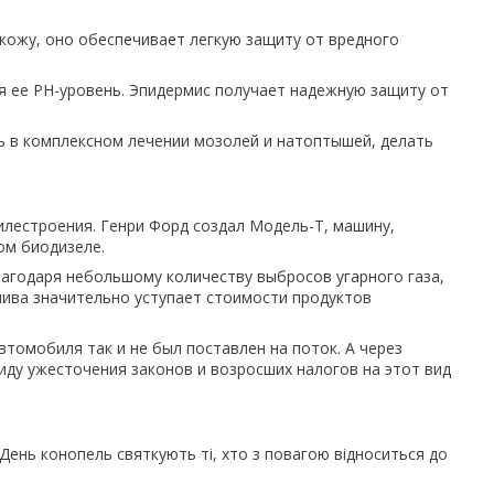
кожу, оно обеспечивает легкую защиту от вредного
я ее PH-уровень. Эпидермис получает надежную защиту от
 в комплексном лечении мозолей и натоптышей, делать
илестроения. Генри Форд создал Модель-Т, машину,
ом биодизеле.
агодаря небольшому количеству выбросов угарного газа,
лива значительно уступает стоимости продуктов
втомобиля так и не был поставлен на поток. А через
иду ужесточения законов и возросших налогов на этот вид
 День конопель святкують ті, хто з повагою відноситься до