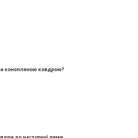
за конопляною ковдрою?
овдри до наступної зими