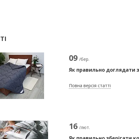
ТІ
09
/бер.
Як правильно доглядати 
Повна версія статті
16
/лют.
Як правильно зберігати к