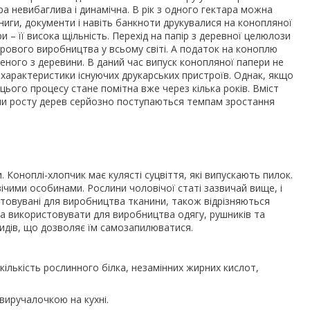
а невибаглива і динамічна. В рік з одного гектара можна
иги, документи і навіть банкноти друкувалися на конопляної
и – її висока щільність. Перехід на папір з деревної целюлози
рового виробництва у всьому світі. А податок на коноплю
леного з деревини. В даний час випуск конопляної папери не
 характеристики існуючих друкарських пристроїв. Однак, якщо
цього процесу стане помітна вже через кілька років. Вміст
пи росту дерев серйозно поступаються темпам зростання
. Коноплі-хлопчик має кулясті суцвіття, які випускають пилок.
вічими особинами. Рослини чоловічої статі зазвичай вище, і
стовувані для виробництва тканини, також відрізняються
на використовувати для виробництва одягу, рушників та
видів, що дозволяє їм самозапилюватися.
кількість рослинного білка, незамінних жирних кислот,
виручалочкою на кухні.