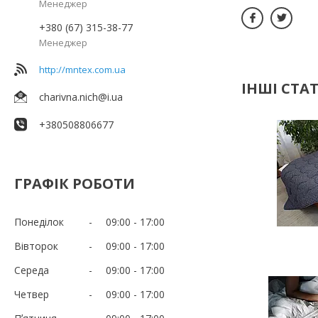
Менеджер
+380 (67) 315-38-77
Менеджер
http://mntex.com.ua
ІНШІ СТАТ
charivna.nich@i.ua
+380508806677
ГРАФІК РОБОТИ
Понеділок
09:00
17:00
Вівторок
09:00
17:00
Середа
09:00
17:00
Четвер
09:00
17:00