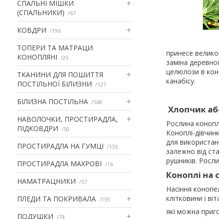
СПАЛЬНІ МІШКИ
(СПАЛЬНИКИ)
67
КОВДРИ
196
ТОПЕРИ ТА МАТРАЦИ
принесе велико
КОНОПЛЯНІ
25
заміна деревної
целюлози в кон
ТКАНИНИ ДЛЯ ПОШИТТЯ
канабісу.
ПОСТІЛЬНОЇ БІЛИЗНИ
127
БІЛИЗНА ПОСТІЛЬНА
568
Хлопчик аб
НАВОЛОЧКИ, ПРОСТИРАДЛА,
Рослина коноплі
ПІДКОВДРИ
50
Коноплі-дівчинк
для використан
ПРОСТИРАДЛА НА ГУМЦІ
135
залежно від ст
рушників. Росл
ПРОСТИРАДЛА МАХРОВІ
16
Коноплі на с
НАМАТРАЦНИКИ
57
Насіння конопел
клітковини і віт
ПЛЕДИ ТА ПОКРИВАЛА
155
які можна приг
ПОДУШКИ
74