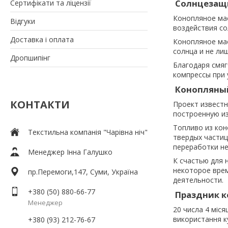
Солнцезащ
Сертифікати та ліцензії
Конопляное мас
Відгуки
воздействия со
Доставка і оплата
Конопляное мас
солнца и не ли
Дропшипінг
Благодаря смя
компрессы при 
Конопляный
КОНТАКТИ
Проект известн
построенную из
Топливо из кон
Текстильна компанія "Чарівна ніч"
твердых частиц
переработки н
Менеджер Інна Галушко
К счастью для 
некоторое врем
пр.Перемоги,147, Суми, Україна
деятельности.
+380 (50) 880-66-77
Праздник 
Менеджер
20 числа 4 міся
використання к
+380 (93) 212-76-67