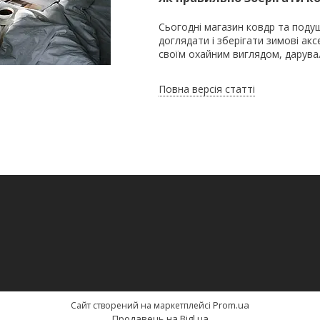
Сьогодні магазин ковдр та подуш
доглядати і зберігати зимові ак
своїм охайним виглядом, дарувал
Повна версія статті
Prom.ua
Сайт створений на маркетплейсі
Продавець на Bigl.ua