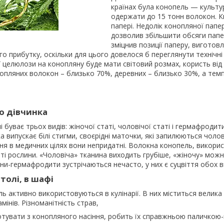
країнах була конопель — культур
одержати до 15 тонн волокон. Кн
папері. Недолік конопляної папер
дозволив збільшити обсяги папе
зміцнив позиції паперу, виготов
го прибутку, оскільки для цього довелося б переглянути технічні
 целюлози на конопляну буде мати світовий розмах, користь від 
опляних волокон – близько 70%, деревних – близько 30%, а тем
о дівчинка
 буває трьох видів: жіночої статі, чоловічої статі і гермафродити
а випускає білі стигми, своєрідні маточки, які запилюються чоло
ня в медичних цілях вони непридатні. Волокна конопель, викори
аті рослини. «Чоловіча» тканина виходить грубіше, «жіночу» мож
ини-гермафродити зустрічаються нечасто, у них є суцвіття обох 
толі, в шафі
ь активно використовуються в кулінарії. В них міститься велика 
амінів. Різноманітність страв,
отувати з конопляного насіння, робить їх справжньою паличкою-