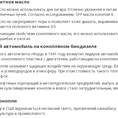
итное масло
ло можно использовать для загара. Отлично увлажняя и питая 
лнечных лучей. Согласно исследованиям, SPF масла конопли 6.
ло не закупоривает поры и позволяет коже дышать, выравнива
шается полезного витамина D3.
гчающим свойствам конопляного масла, его можно использовать
ушибах и ожогах.
 автомобиль на конопляном биодизеле
ого автогиганта «Форд» в 1941 году возмутил лидеров автомоб
 конопляного пластика с двигателем, работающим на коноплян
опли оказывает щадящее воздействие на окружающую среду, бл
 и углеводородов в атмосферу. При этом стоимость такого топ
ефти.
нефтяных корпораций и металлургических предприятий, выпуск а
я культивирование конопли и вовсе стало затруднительным, вв
конопли
ці в США відзначається негласний свято, присвячений каннабису.
ультури в промисловості.