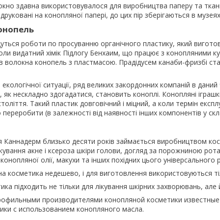
кно здавна використовувалося для виробництва паперу та тканин.
друковані на конопляної папері, до цих пір зберігаються в музеях
конопель
дуться роботи по просуванню органічного пластику, який вигото
коли видатний хімік Підлогу Бенхаим, що працює з конопляними ку
ав волокна конопель з пластмасою. Прадідусем канаби-фризбі ст
 екологічної ситуації, ряд великих закордонних компаній в дани
 як нескладно здогадатися, становить коноплі. Конопляні іграшк
століття. Такий пластик довговічний і міцний, а коли термін експл
 переробити (в залежності від наявності інших компонентів у скла
я Каннадерм близько десяти років займається виробництвом косме
кування акне і ксероза шкіри голови, догляд за порожниною рота 
онопляної олії, макухи та інших похідних цього універсального 
а косметика недешево, і для виготовлення використовуються ті
ка підходить не тільки для лікування шкірних захворювань, але
рофильными производителями конопляной косметики известные бр
ики с использованием конопляного масла.