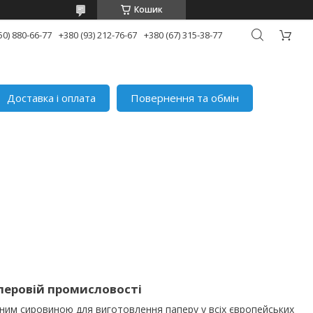
Кошик
50) 880-66-77
+380 (93) 212-76-67
+380 (67) 315-38-77
Доставка і оплата
Повернення та обмін
перовій промисловості
ним сировиною для виготовлення паперу у всіх європейських